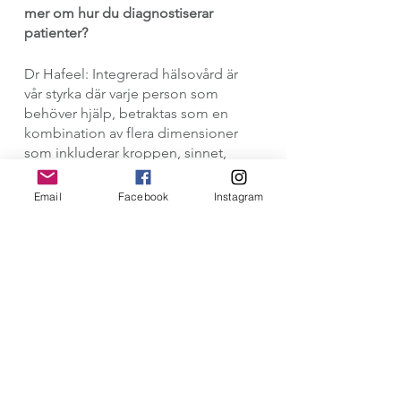
mer om hur du diagnostiserar 
patienter?
Dr Hafeel: Integrerad hälsovård är 
vår styrka där varje person som 
behöver hjälp, betraktas som en 
kombination av flera dimensioner 
som inkluderar kroppen, sinnet, 
övertygelser såväl som sammanhang 
(samhälle, relationer, miljö). Vi börjar 
Email
Facebook
Instagram
med en icke-linjär hälsoscreening, 
som är en icke-invasiv och ofarlig 
procedur där elektromagnetiska 
signaler hjälper till att bestämma 
hälsotillståndet för olika organ i 
kroppen. Det hjälper till att 
identifiera anlag för olika sjukdomar, 
svagt fungerande organ och 
homeostas av olika organ i kroppen. 
Efter denna screening är en 