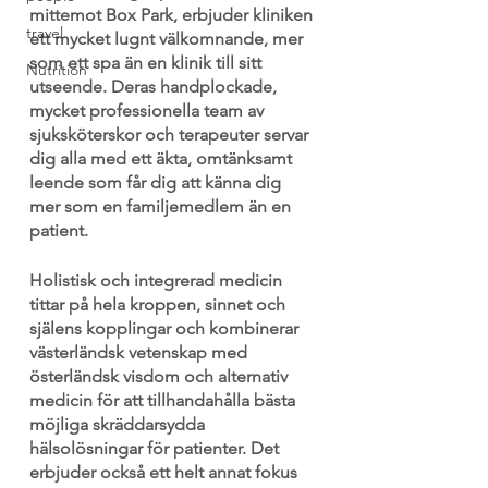
mittemot Box Park, erbjuder kliniken 
travel
ett mycket lugnt välkomnande, mer 
som ett spa än en klinik till sitt 
Nutrition
utseende. Deras handplockade, 
mycket professionella team av 
sjuksköterskor och terapeuter servar 
dig alla med ett äkta, omtänksamt 
leende som får dig att känna dig 
mer som en familjemedlem än en 
patient.
Holistisk och integrerad medicin 
tittar på hela kroppen, sinnet och 
själens kopplingar och kombinerar 
västerländsk vetenskap med 
österländsk visdom och alternativ 
medicin för att tillhandahålla bästa 
möjliga skräddarsydda 
hälsolösningar för patienter. Det 
erbjuder också ett helt annat fokus 