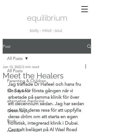
equilibrium
body - mind - soul
Post
All Posts
Jan 15, 2022
5 min read
All Posts
Meet the Healers
Parenting & Children
Jag träffade Dr Hafeel och hans fru 
Dr Saya för första gången när vi 
Mind & Soul
arbetade på samma klinik för över 
alternative medicine
ett decennium sedan. Jag har sedan 
dess följt deras resa för att uppfylla 
Green living
deras dröm om att starta en egen 
Body
holistisk, integrerad klinik i Dubai. 
Centralt beläget på Al Wasl Road 
people